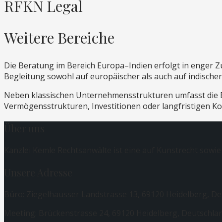
RFKN Legal
Weitere Bereiche
Die Beratung im Bereich Europa–Indien erfolgt in enger 
Begleitung sowohl auf europäischer als auch auf indischer
Neben klassischen Unternehmensstrukturen umfasst die 
Vermögensstrukturen, Investitionen oder langfristigen K
Über uns
Kanzlei Kemle Rechtsanwälte ist eine auf Kunstrecht sowie
Unsere Adresse
Büro: Ziegelhausser Landstrasse 13, 69120 Heidelberg, D
Meeting: Brückenstrasse 24, 69120 Heidelberg, Deutschla